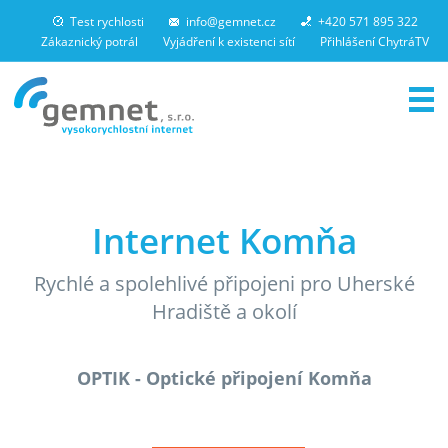
Test rychlosti
info@gemnet.cz
+420 571 895 322
Zákaznický potrál
Vyjádření k existenci sítí
Přihlášení ChytráTV
Domácí NET
Firemní NET
Internet Komňa
Televize
Telefon
Rychlé a spolehlivé připojeni pro Uherské
Kamery
Hradiště a okolí
Akce
Kariéra
OPTIK - Optické připojení Komňa
Kontakty