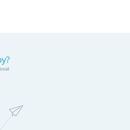
by?
tovat