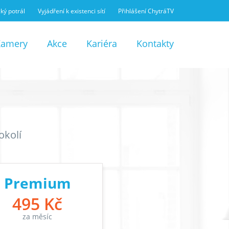
ký potrál
Vyjádření k existenci sítí
Přihlášení ChytráTV
Kamery
Akce
Kariéra
Kontakty
okolí
Premium
495 Kč
za měsíc