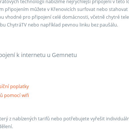
tových technologií nabízíme nejrychlejší připojení v této lo
m připojením můžete v Křenovicích surfovat nebo stahovat 
u vhodné pro připojení celé domácnosti, včetně chytré tel
lužbu ChytráTV nebo například pevnou linku bez paušálu.
pojení k internetu u Gemnetu
síční poplatky
čů pomocí wifi
erý z nabízených tarifů nebo potřebujete vyřešit individuál
ělení.