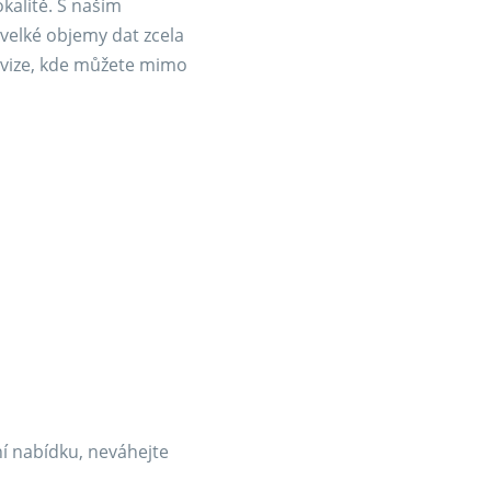
kalitě. S naším
velké objemy dat zcela
evize, kde můžete mimo
ní nabídku, neváhejte