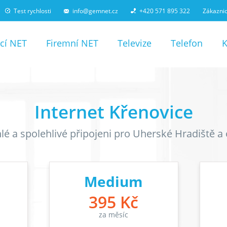
Test rychlosti
info@gemnet.cz
+420 571 895 322
Zákaznic
cí NET
Firemní NET
Televize
Telefon
Internet Křenovice
lé a spolehlivé připojeni pro Uherské Hradiště a 
Medium
395 Kč
za měsíc