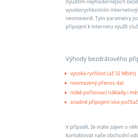
Využitím nejmodernějších bezdrá
vysokorychlostním internetový
neomezeně. Tyto parametry jso
připojení k internetu využít s
Výhody bezdrátového při
vysoká rychlost (až 32 Mbits)
neomezený přenos dat
nízké pořizovací náklady i mě
snadné připojení více počíta
V případě, že máte zájem o někt
kontaktovat naše obchodní odd